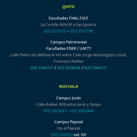
QUITO
Facultades FING, FSCF
La Coruña N26-95 y San Ignacio
(02) 2221572
–
(02) 2527790
Campus Patrimonial
Facultades FDER / UAFTT
Calle Pedro de Valdivia N-145 entre Calle Jorge Washington y Gral.
Francisco Robles
(02) 2546727
/
(02) 2229544
/
(02) 2546727
MACHALA
Campus Junín
Calle Bolívar 609 entre Junín y Tarqui
(07) 2923635
–
(07) 2932864
Campus Pajonal
Vía al Pajonal
(07) 2931123
ext. 101