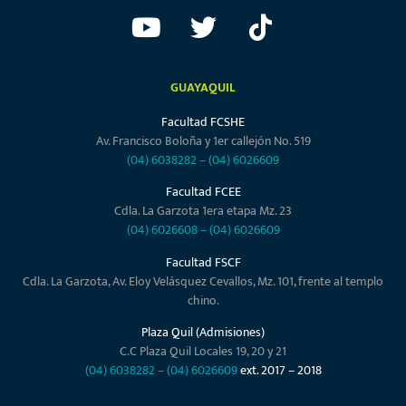
GUAYAQUIL
Facultad FCSHE
Av. Francisco Boloña y 1er callejón No. 519
(04) 6038282
–
(04) 6026609
Facultad FCEE
Cdla. La Garzota 1era etapa Mz. 23
(04) 6026608
–
(04) 6026609
Facultad FSCF
Cdla. La Garzota, Av. Eloy Velásquez Cevallos, Mz. 101, frente al templo
chino.
Plaza Quil (Admisiones)
C.C Plaza Quil Locales 19, 20 y 21
(04) 6038282
–
(04) 6026609
ext. 2017 – 2018