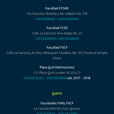
Facultad FCSHE
Av. Francisco Boloña y 1er callejón No. 519
(04) 6038282
–
(04) 6026609
Facultad FCEE
Cdla. La Garzota 1era etapa Mz. 23
(04) 6026608
–
(04) 6026609
Facultad FSCF
Cdla. La Garzota, Av. Eloy Velásquez Cevallos, Mz. 101, frente al templo
chino.
Plaza Quil (Admisiones)
C.C Plaza Quil Locales 19, 20 y 21
(04) 6038282
–
(04) 6026609
ext. 2017 – 2018
QUITO
Facultades FING, FSCF
La Coruña N26-95 y San Ignacio
(02) 2221572
–
(02) 2527790