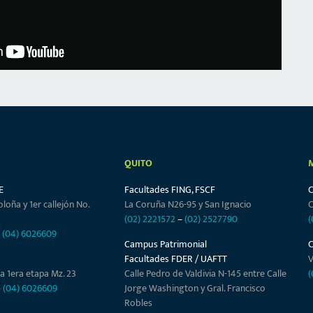
QUITO
E
Facultades FING, FSCF
oloña y 1er callejón No.
La Coruña N26-95 y San Ignacio
C
(02) 2221572
–
(02) 2527790
(
–
(04) 6026609
Campus Patrimonial
Facultades FDER / UAFTT
V
a 1era etapa Mz. 23
Calle Pedro de Valdivia N-145 entre Calle
(
–
(04) 6026609
Jorge Washington y Gral. Francisco
Robles