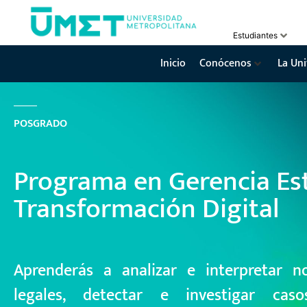
Estudiantes
Inicio
Conócenos
La Uni
P
O
S
G
R
A
D
O
Programa en Gerencia Es
Transformación Digital
Aprenderás a analizar e interpretar n
legales, detectar e investigar cas