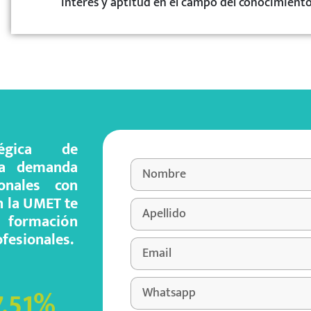
interés y aptitud en el campo del conocimient
égica de
lta demanda
onales con
n la UMET te
a formación
ofesionales.
.51
%