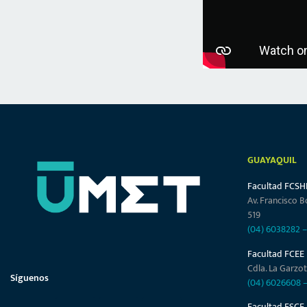
GUAYAQUIL
Facultad FCSH
Av. Francisco B
519
(04) 6038282
Facultad FCEE
Cdla. La Garzot
Síguenos
(04) 6026608
Facultad FSCF