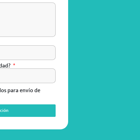
idad?
dos para envío de
ación