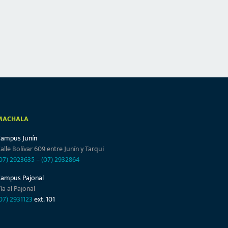
MACHALA
Campus Junín
alle Bolívar 609 entre Junín y Tarqui
07) 2923635
–
(07) 2932864
Campus Pajonal
ía al Pajonal
07) 2931123
ext. 101