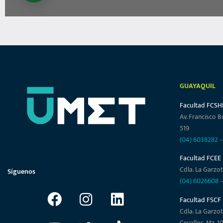
GUAYAQUIL
Facultad FCSH
Av. Francisco B
519
(04) 6038282
Facultad FCEE
Cdla. La Garzot
Síguenos
(04) 6026608
Facultad FSCF
Cdla. La Garzot
Cevallos, Mz. 1