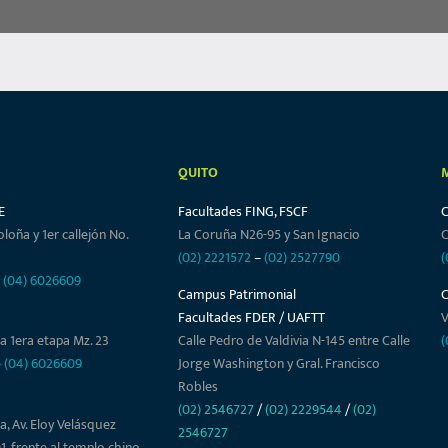
QUITO
E
Facultades FING, FSCF
oloña y 1er callejón No.
La Coruña N26-95 y San Ignacio
C
(02) 2221572
–
(02) 2527790
(
–
(04) 6026609
Campus Patrimonial
Facultades FDER / UAFTT
V
a 1era etapa Mz. 23
Calle Pedro de Valdivia N-145 entre Calle
(
–
(04) 6026609
Jorge Washington y Gral. Francisco
Robles
(02) 2546727
/
(02) 2229544
/
(02)
a, Av. Eloy Velásquez
2546727
01, frente al templo chino.