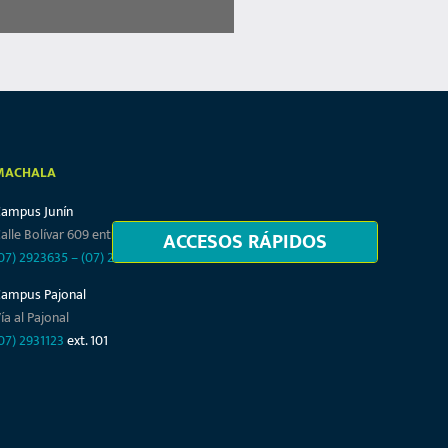
MACHALA
Campus Junín
alle Bolívar 609 entre Junín y Tarqui
ACCESOS RÁPIDOS
07) 2923635
–
(07) 2932864
Campus Pajonal
ía al Pajonal
07) 2931123
ext. 101