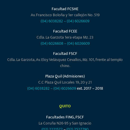
Facultad FCSHE
Av. Francisco Boloña y 1er callejón No. 519
(04) 6038282
–
(04) 6026609
Facultad FCEE
Cdla. La Garzota 1era etapa Mz. 23
(04) 6026608
–
(04) 6026609
Facultad FSCF
Cdla. La Garzota, Av. Eloy Velásquez Cevallos, Mz. 101, frente al templo
chino.
Plaza Quil (Admisiones)
C.C Plaza Quil Locales 19, 20 y 21
(04) 6038282
–
(04) 6026609
ext. 2017 – 2018
QUITO
Facultades FING, FSCF
La Coruña N26-95 y San Ignacio
(02) 2221572
–
(02) 2527790