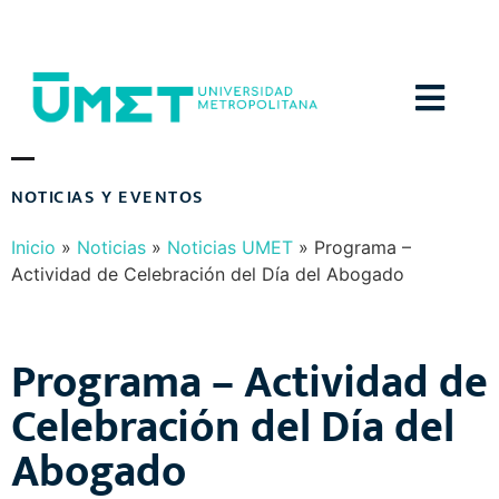
Menú
N
O
T
I
C
I
A
S
Y
E
V
E
N
T
O
S
Inicio
»
Noticias
»
Noticias UMET
»
Programa –
Actividad de Celebración del Día del Abogado
Programa – Actividad de
Celebración del Día del
Abogado