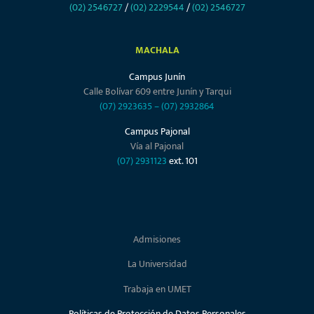
(02) 2546727
/
(02) 2229544
/
(02) 2546727
MACHALA
Campus Junín
Calle Bolívar 609 entre Junín y Tarqui
(07) 2923635
–
(07) 2932864
Campus Pajonal
Vía al Pajonal
(07) 2931123
ext. 101
Admisiones
La Universidad
Trabaja en UMET
Políticas de Protección de Datos Personales