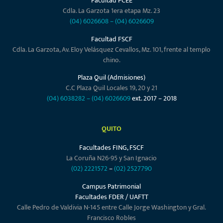
Facultad FCEE
Cdla. La Garzota 1era etapa Mz. 23
(04) 6026608
–
(04) 6026609
Facultad FSCF
Cdla. La Garzota, Av. Eloy Velásquez Cevallos, Mz. 101, frente al templo
chino.
Plaza Quil (Admisiones)
C.C Plaza Quil Locales 19, 20 y 21
(04) 6038282
–
(04) 6026609
ext. 2017 – 2018
QUITO
Facultades FING, FSCF
La Coruña N26-95 y San Ignacio
(02) 2221572
–
(02) 2527790
Campus Patrimonial
Facultades FDER / UAFTT
Calle Pedro de Valdivia N-145 entre Calle Jorge Washington y Gral.
Francisco Robles