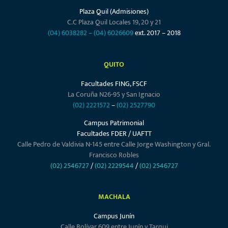
Plaza Quil (Admisiones)
C.C Plaza Quil Locales 19, 20 y 21
(04) 6038282
–
(04) 6026609
ext. 2017 – 2018
QUITO
Facultades FING, FSCF
La Coruña N26-95 y San Ignacio
(02) 2221572
–
(02) 2527790
Campus Patrimonial
Facultades FDER / UAFTT
Calle Pedro de Valdivia N-145 entre Calle Jorge Washington y Gral.
Francisco Robles
(02) 2546727
/
(02) 2229544
/
(02) 2546727
MACHALA
Campus Junín
Calle Bolívar 609 entre Junín y Tarqui