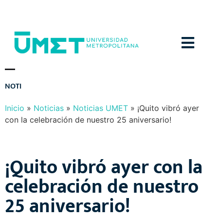
Menú
N
O
T
I
C
I
A
S
Y
E
V
E
N
T
O
S
Inicio
»
Noticias
»
Noticias UMET
»
¡Quito vibró ayer
con la celebración de nuestro 25 aniversario!
¡Quito vibró ayer con la
celebración de nuestro
25 aniversario!