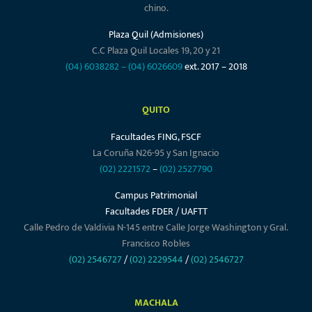
chino.
Plaza Quil (Admisiones)
C.C Plaza Quil Locales 19, 20 y 21
(04) 6038282
–
(04) 6026609
ext. 2017 – 2018
QUITO
Facultades FING, FSCF
La Coruña N26-95 y San Ignacio
(02) 2221572
–
(02) 2527790
Campus Patrimonial
Facultades FDER / UAFTT
Calle Pedro de Valdivia N-145 entre Calle Jorge Washington y Gral.
Francisco Robles
(02) 2546727
/
(02) 2229544
/
(02) 2546727
MACHALA