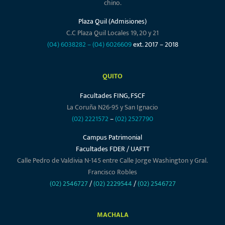
chino.
Plaza Quil (Admisiones)
C.C Plaza Quil Locales 19, 20 y 21
(04) 6038282
–
(04) 6026609
ext. 2017 – 2018
QUITO
Facultades FING, FSCF
La Coruña N26-95 y San Ignacio
(02) 2221572
–
(02) 2527790
Campus Patrimonial
Facultades FDER / UAFTT
Calle Pedro de Valdivia N-145 entre Calle Jorge Washington y Gral.
Francisco Robles
(02) 2546727
/
(02) 2229544
/
(02) 2546727
MACHALA