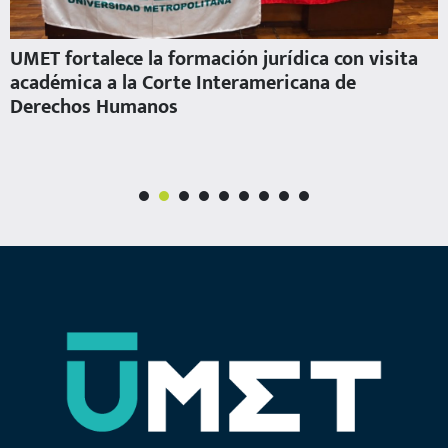
UMET fortalece la formación jurídica con visita
académica a la Corte Interamericana de
Derechos Humanos
1
2
3
4
5
6
7
8