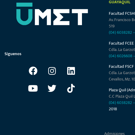
GUAYAQUIL
Facultad FCSH
Av. Francisco B
519
(04) 6038282
Facultad FCEE
Cdla. La Garzot
Síguenos
(04) 6026608
Facultad FSCF
Cdla. La Garzot
Cevallos, Mz. 1
Plaza Quil (Ad
C.C Plaza Quil L
(04) 6038282
2018
Admisiones