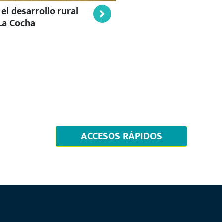
l desarrollo rural
Jornadas de capacitaci
La Cocha
con la Sociedad
ACCESOS RÁPIDOS