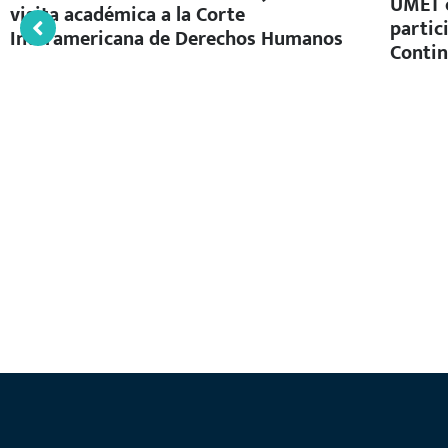
UMET c
visita académica a la Corte
partic
Interamericana de Derechos Humanos
Contin