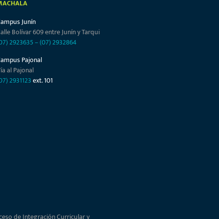
MACHALA
Campus Junín
alle Bolívar 609 entre Junín y Tarqui
07) 2923635
–
(07) 2932864
Campus Pajonal
ía al Pajonal
07) 2931123
ext. 101
ceso de Integración Curricular y