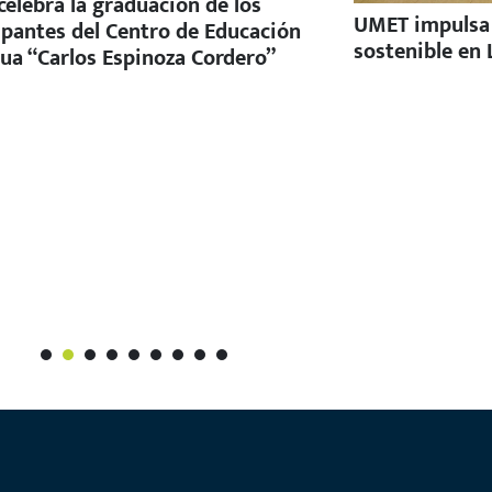
elebra la graduación de los
UMET impulsa e
ipantes del Centro de Educación
sostenible en 
ua “Carlos Espinoza Cordero”
1
2
3
4
5
6
7
8
9