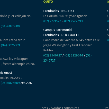
QUITO
E
Facultades FING, FSCF
oloña y 1er callejón No.
La Coruña N26-95 y San Ignacio
C
(02) 2221572
–
(02) 2527790
(
–
(04) 6026609
Campus Patrimonial
Facultades FDER / UAFTT
V
a 1era etapa Mz. 23
Calle Pedro de Valdivia N-145 entre Calle
(
–
(04) 6026609
Jorge Washington y Gral. Francisco
Robles
(02) 2546727
/
(02) 2229544
/
(02)
a, Av. Eloy Velásquez
2546727
01, frente al templo chino.
misiones)
ocales 19, 20 y 21
–
(04) 6026609
ext. 2017 –
Becas y Ayudas Económicas
Pro