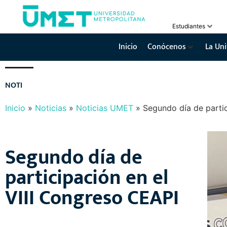
Estudiantes
Inicio
Conócenos
La Uni
N
O
T
I
C
I
A
S
Y
E
V
E
N
T
O
S
Inicio
»
Noticias
»
Noticias UMET
»
Segundo día de partic
Segundo día de
participación en el
VIII Congreso CEAPI