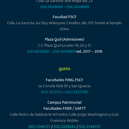
Cdla. La Garzota 1era etapa Mz. 23
(04) 6026608
–
(04) 6026609
Facultad FSCF
Cdla. La Garzota, Av. Eloy Velásquez Cevallos, Mz. 101, frente al templo
chino.
Plaza Quil (Admisiones)
C.C Plaza Quil Locales 19, 20 y 21
(04) 6038282
–
(04) 6026609
ext. 2017 – 2018
QUITO
Facultades FING, FSCF
La Coruña N26-95 y San Ignacio
(02) 2221572
–
(02) 2527790
Campus Patrimonial
Facultades FDER / UAFTT
Calle Pedro de Valdivia N-145 entre Calle Jorge Washington y Gral.
Francisco Robles
(02) 2546727
/
(02) 2229544
/
(02) 2546727