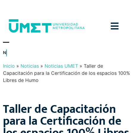
Menú
N
O
T
I
C
I
A
S
Y
E
V
E
N
T
O
S
Inicio
»
Noticias
»
Noticias UMET
»
Taller de
Capacitación para la Certificación de los espacios 100%
Libres de Humo
Taller de Capacitación
para la Certificación de