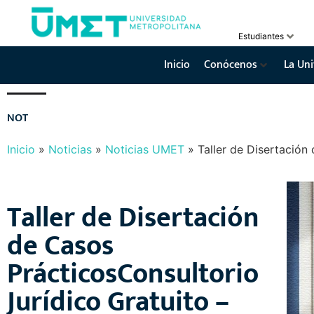
Estudiantes
Inicio
Conócenos
La Uni
N
O
T
I
C
I
A
S
Y
E
V
E
N
T
O
S
Inicio
»
Noticias
»
Noticias UMET
»
Taller de Disertación
Taller de Disertación
de Casos
PrácticosConsultorio
Jurídico Gratuito –