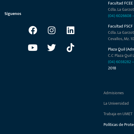
Facultad FCEE
Cdla. La Garzot
Síguenos
(04) 6026608
Facultad FSCF
Cdla. La Garzot
Cevallos, Mz. 1
Plaza Quil (Ad
C.C Plaza Quil L
(04) 6038282
2018
Admisiones
La Universidad
Trabaja en UMET
Políticas de Prot