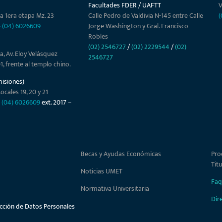
Facultades FDER / UAFTT
V
a 1era etapa Mz. 23
Calle Pedro de Valdivia N-145 entre Calle
(
–
(04) 6026609
Jorge Washington y Gral. Francisco
Robles
(02) 2546727
/
(02) 2229544
/
(02)
a, Av. Eloy Velásquez
2546727
01, frente al templo chino.
misiones)
ocales 19, 20 y 21
–
(04) 6026609
ext. 2017 –
Becas y Ayudas Económicas
Pro
Tit
Noticias UMET
Faq
Normativa Universitaria
Dir
ección de Datos Personales