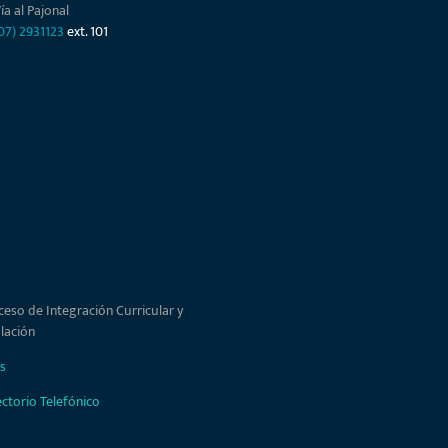
ía al Pajonal
07) 2931123
ext. 101
ceso de Integración Curricular y
ulación
s
ectorio Telefónico