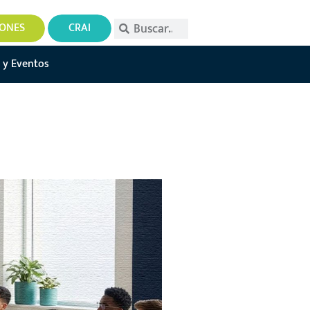
IONES
CRAI
 y Eventos