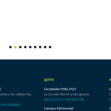
1
2
3
4
5
6
7
8
9
QUITO
E
Facultades FING, FSCF
oloña y 1er callejón No.
La Coruña N26-95 y San Ignacio
C
(02) 2221572
–
(02) 2527790
(
–
(04) 6026609
Campus Patrimonial