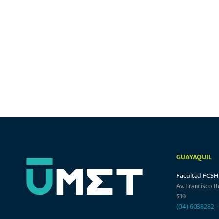
GUAYAQUIL
Facultad FCSH
Av. Francisco B
519
(04) 6038282