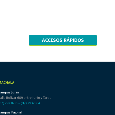
ACCESOS RÁPIDOS
MACHALA
Campus Junín
alle Bolívar 609 entre Junín y Tarqui
07) 2923635
–
(07) 2932864
Campus Pajonal