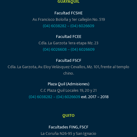
GUAYAQUIL
Facultad FCSHE
Av. Francisco Boloña y 1er callejón No. 519
(04) 6038282
–
(04) 6026609
Facultad FCEE
Cdla. La Garzota 1era etapa Mz. 23
(04) 6026608
–
(04) 6026609
Facultad FSCF
Cdla. La Garzota, Av. Eloy Velásquez Cevallos, Mz. 101, frente al templo
chino.
Plaza Quil (Admisiones)
C.C Plaza Quil Locales 19, 20 y 21
(04) 6038282
–
(04) 6026609
ext. 2017 – 2018
QUITO
Facultades FING, FSCF
La Coruña N26-95 y San Ignacio