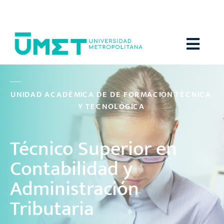
Menú
U
N
I
D
A
D
A
C
A
D
É
M
I
C
A
D
E
D
E
F
O
R
M
A
C
I
Ó
N
T
É
C
N
I
C
A
Y
T
E
C
N
O
L
Ó
G
I
C
A
Técnico Superior en
Contabilidad y
Administración
Tributaria