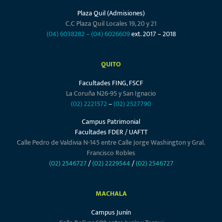
Plaza Quil (Admisiones)
C.C Plaza Quil Locales 19, 20 y 21
(04) 6038282
–
(04) 6026609
ext. 2017 – 2018
QUITO
Facultades FING, FSCF
La Coruña N26-95 y San Ignacio
(02) 2221572
–
(02) 2527790
Campus Patrimonial
Facultades FDER / UAFTT
Calle Pedro de Valdivia N-145 entre Calle Jorge Washington y Gral.
Francisco Robles
(02) 2546727
/
(02) 2229544
/
(02) 2546727
MACHALA
Campus Junín