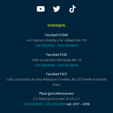
GUAYAQUIL
Facultad FCSHE
Av. Francisco Boloña y 1er callejón No. 519
(04) 6038282
–
(04) 6026609
Facultad FCEE
Cdla. La Garzota 1era etapa Mz. 23
(04) 6026608
–
(04) 6026609
Facultad FSCF
Cdla. La Garzota, Av. Eloy Velásquez Cevallos, Mz. 101, frente al templo
chino.
Plaza Quil (Admisiones)
C.C Plaza Quil Locales 19, 20 y 21
(04) 6038282
–
(04) 6026609
ext. 2017 – 2018