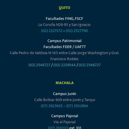
QUITO
Facultades FING, FSCF
La Coruña N26-95 y San Ignacio
(02) 2221572
–
(02) 2527790
Campus Patrimonial
Facultades FDER / UAFTT
Calle Pedro de Valdivia N-145 entre Calle Jorge Washington y Gral.
Francisco Robles
(02) 2546727
/
(02) 2229544
/
(02) 2546727
MACHALA
Campus Junín
Calle Bolívar 609 entre Junín y Tarqui
(07) 2923635
–
(07) 2932864
Campus Pajonal
Vía al Pajonal
(07) 2931123
ext. 101