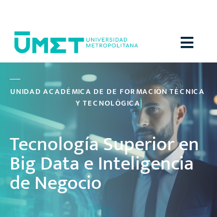
Menú
U
N
I
D
A
D
A
C
A
D
É
M
I
C
A
D
E
D
E
F
O
R
M
A
C
I
Ó
N
T
É
C
N
I
C
A
Y
T
E
C
N
O
L
Ó
G
I
C
A
Tecnología Superior en
Big Data e Inteligencia
de Negocio