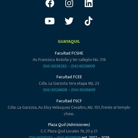
GUAYAQUIL
Facultad FCSHE
Av. Francisco Boloña y 1er callejón No. 519
(04) 6038282
–
(04) 6026609
Facultad FCEE
Cdla. La Garzota 1era etapa Mz. 23
(04) 6026608
–
(04) 6026609
Facultad FSCF
Cdla. La Garzota, Av. Eloy Velásquez Cevallos, Mz. 101, frente al templo
chino.
Plaza Quil (Admisiones)
C.C Plaza Quil Locales 19, 20 y 21
(04) 6038282
–
(04) 6026609
ext. 2017 – 2018