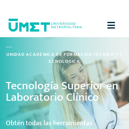
Menú
U
N
I
D
A
D
A
C
A
D
É
M
I
C
A
D
E
F
O
R
M
A
C
I
Ó
N
T
É
C
N
I
C
A
Y
T
E
C
N
O
L
Ó
G
I
C
A
Tecnología Superior en
Laboratorio Clínico
Obtén todas las herramientas