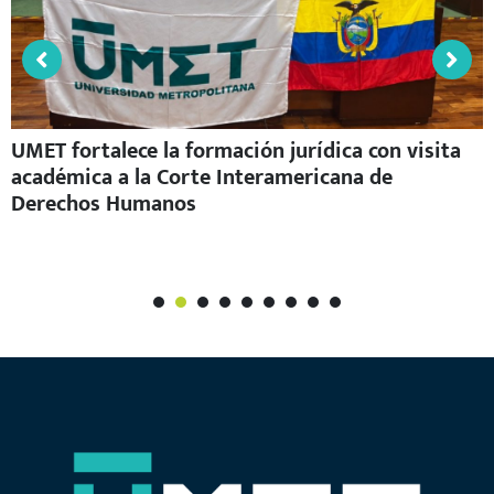
UMET celebra la graduación de los participantes
del Centro de Educación Continua “Carlos
Espinoza Cordero”
1
2
3
4
5
6
7