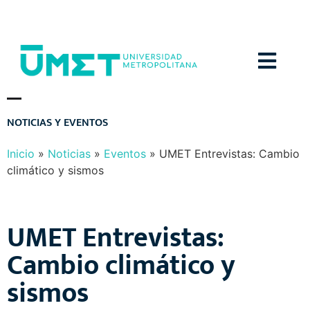
Menú
N
O
T
I
C
I
A
S
Y
E
V
E
N
T
O
S
Inicio
»
Noticias
»
Eventos
»
UMET Entrevistas: Cambio
climático y sismos
UMET Entrevistas:
Cambio climático y
sismos