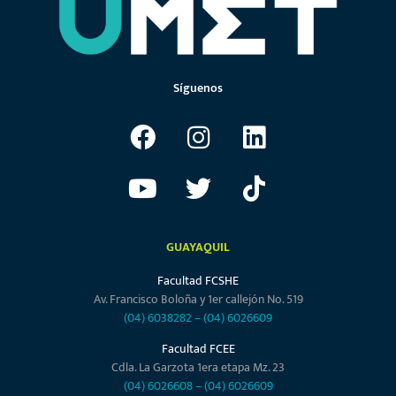
Síguenos
GUAYAQUIL
Facultad FCSHE
Av. Francisco Boloña y 1er callejón No. 519
(04) 6038282
–
(04) 6026609
Facultad FCEE
Cdla. La Garzota 1era etapa Mz. 23
(04) 6026608
–
(04) 6026609