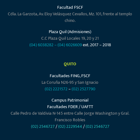
Facultad FSCF
Cdla. La Garzota, Av. Eloy Velásquez Cevallos, Mz. 101, frente al templo
chino.
Plaza Quil (Admisiones)
C.C Plaza Quil Locales 19, 20 y 21
(04) 6038282
–
(04) 6026609
ext. 2017 – 2018
QUITO
Facultades FING, FSCF
La Coruña N26-95 y San Ignacio
(02) 2221572
–
(02) 2527790
Campus Patrimonial
Facultades FDER / UAFTT
Calle Pedro de Valdivia N-145 entre Calle Jorge Washington y Gral.
Francisco Robles
(02) 2546727
/
(02) 2229544
/
(02) 2546727