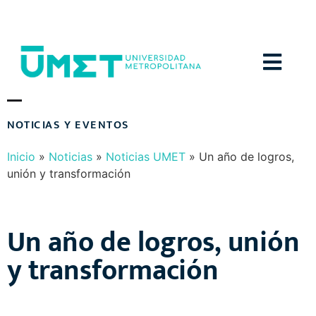
Menú
N
O
T
I
C
I
A
S
Y
E
V
E
N
T
O
S
Inicio
»
Noticias
»
Noticias UMET
»
Un año de logros,
unión y transformación
Un año de logros, unión
y transformación