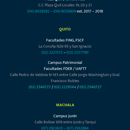
C.C Plaza Quil Locales 19, 20 y 21
(04) 6038282
–
(04) 6026609
ext. 2017 – 2018
QUITO
Facultades FING, FSCF
La Coruña N26-95 y San Ignacio
(02) 2221572
–
(02) 2527790
Campus Patrimonial
Facultades FDER / UAFTT
Calle Pedro de Valdivia N-145 entre Calle Jorge Washington y Gral.
Francisco Robles
(02) 2546727
/
(02) 2229544
/
(02) 2546727
MACHALA
Campus Junín
Calle Bolívar 609 entre Junín y Tarqui
(07) 2923635
–
(07) 2932864