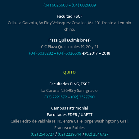
(04) 6026608
–
(04) 6026609
Facultad FSCF
Cdla. La Garzota, Av. Eloy Velásquez Cevallos, Mz. 101, frente al templo
chino.
Plaza Quil (Admisiones)
C.C Plaza Quil Locales 19, 20 y 21
(04) 6038282
–
(04) 6026609
ext. 2017 – 2018
QUITO
Facultades FING, FSCF
La Coruña N26-95 y San Ignacio
(02) 2221572
–
(02) 2527790
Campus Patrimonial
Facultades FDER / UAFTT
Calle Pedro de Valdivia N-145 entre Calle Jorge Washington y Gral.
Francisco Robles
(02) 2546727
/
(02) 2229544
/
(02) 2546727