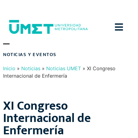
Menú
N
O
T
I
C
I
A
S
Y
E
V
E
N
T
O
S
Inicio
»
Noticias
»
Noticias UMET
»
XI Congreso
Internacional de Enfermería
XI Congreso
Internacional de
Enfermería