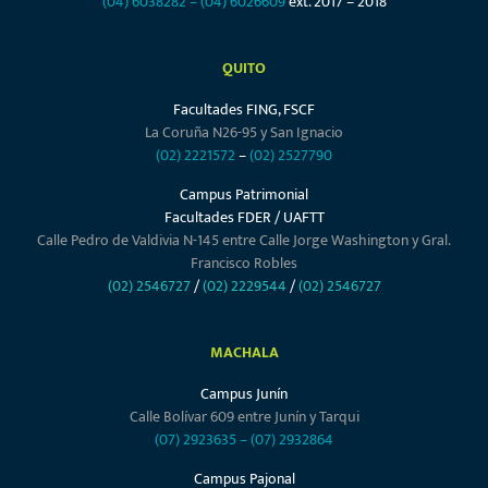
(04) 6038282
–
(04) 6026609
ext. 2017 – 2018
QUITO
Facultades FING, FSCF
La Coruña N26-95 y San Ignacio
(02) 2221572
–
(02) 2527790
Campus Patrimonial
Facultades FDER / UAFTT
Calle Pedro de Valdivia N-145 entre Calle Jorge Washington y Gral.
Francisco Robles
(02) 2546727
/
(02) 2229544
/
(02) 2546727
MACHALA
Campus Junín
Calle Bolívar 609 entre Junín y Tarqui
(07) 2923635
–
(07) 2932864
Campus Pajonal