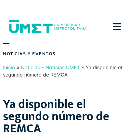
Menú
N
O
T
I
C
I
A
S
Y
E
V
E
N
T
O
S
Inicio
»
Noticias
»
Noticias UMET
»
Ya disponible el
segundo número de REMCA
Ya disponible el
segundo número de
REMCA