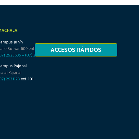
MACHALA
Campus Junín
ACCESOS RÁPIDOS
alle Bolívar 609 entre Junín y Tarqui
07) 2923635
–
(07) 2932864
Campus Pajonal
ía al Pajonal
07) 2931123
ext. 101