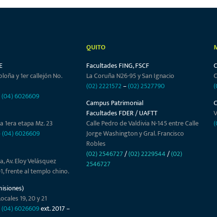
QUITO
E
Facultades FING, FSCF
oloña y 1er callejón No.
La Coruña N26-95 y San Ignacio
C
(02) 2221572
–
(02) 2527790
(
–
(04) 6026609
Campus Patrimonial
Facultades FDER / UAFTT
V
a 1era etapa Mz. 23
Calle Pedro de Valdivia N-145 entre Calle
(
–
(04) 6026609
Jorge Washington y Gral. Francisco
Robles
(02) 2546727
/
(02) 2229544
/
(02)
a, Av. Eloy Velásquez
2546727
01, frente al templo chino.
misiones)
ocales 19, 20 y 21
–
(04) 6026609
ext. 2017 –