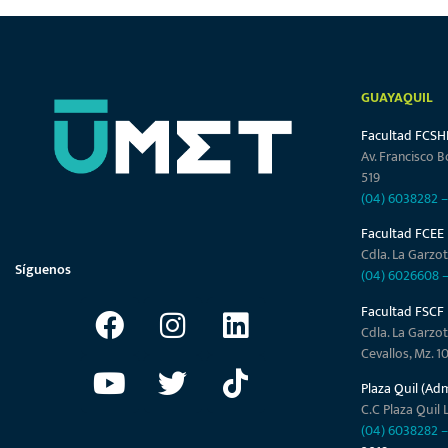
GUAYAQUIL
Facultad FCSH
Av. Francisco B
519
(04) 6038282
Facultad FCEE
Cdla. La Garzot
Síguenos
(04) 6026608
Facultad FSCF
Cdla. La Garzot
Cevallos, Mz. 1
Plaza Quil (Ad
C.C Plaza Quil L
(04) 6038282