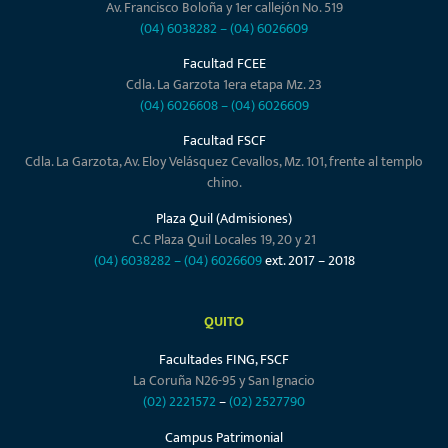
Av. Francisco Boloña y 1er callejón No. 519
(04) 6038282
–
(04) 6026609
Facultad FCEE
Cdla. La Garzota 1era etapa Mz. 23
(04) 6026608
–
(04) 6026609
Facultad FSCF
Cdla. La Garzota, Av. Eloy Velásquez Cevallos, Mz. 101, frente al templo
chino.
Plaza Quil (Admisiones)
C.C Plaza Quil Locales 19, 20 y 21
(04) 6038282
–
(04) 6026609
ext. 2017 – 2018
QUITO
Facultades FING, FSCF
La Coruña N26-95 y San Ignacio
(02) 2221572
–
(02) 2527790
Campus Patrimonial