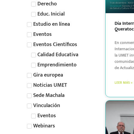
Derecho
Educ. Inicial
Día Inter
Estudio en línea
Querato
Eventos
En conmem
Eventos Científicos
Internacio
Calidad Educativa
la UMET inv
comunidad 
Emprendimiento
de Actuali
Gira europea
LEER MÁS »
Noticias UMET
Sede Machala
Vinculación
Eventos
Webinars