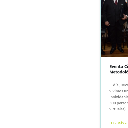
Evento Ci
Metodoló
El día jue
vivimos u
inolvidabl
500 person
virtuales)
LEER MÁS »