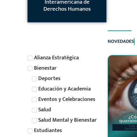
al Graduado de la carrera de
Continua “Carlos Espinoza
International Professional
interinstitucional con la
Latinoamericano y del
Interamericana de
firma de un convenio marco
Tecnología Superior en
Caribe sobre Niñez,
Derechos Humanos
Educator Registry
Cordero”
Imagenología y Radiología
Adolescencia y Familia
N
O
V
E
D
A
D
E
S
Alianza Estratégica
Bienestar
Deportes
Educación y Academia
Eventos y Celebraciones
Salud
Salud Mental y Bienestar
Estudiantes