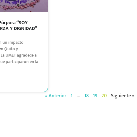
Púrpura “SOY
RZA Y DIGNIDAD”
n un impacto
en Quito y
 La UMET agradece a
que participaron en la
« Anterior
1
…
18
19
20
Siguiente »