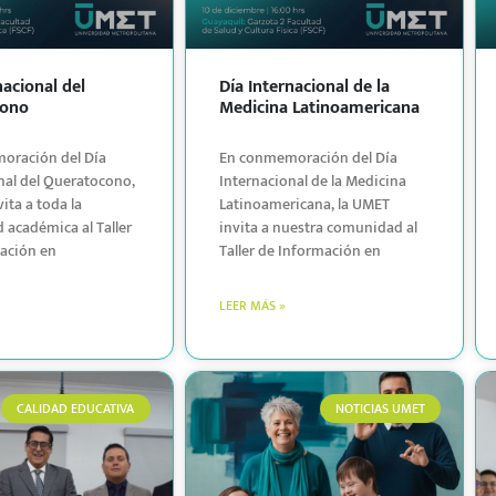
nacional del
Día Internacional de la
cono
Medicina Latinoamericana
oración del Día
En conmemoración del Día
nal del Queratocono,
Internacional de la Medicina
ita a toda la
Latinoamericana, la UMET
académica al Taller
invita a nuestra comunidad al
zación en
Taller de Información en
LEER MÁS »
CALIDAD EDUCATIVA
NOTICIAS UMET