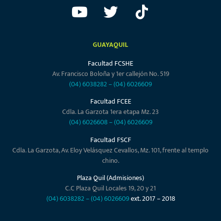
GUAYAQUIL
Facultad FCSHE
Av. Francisco Boloña y 1er callejón No. 519
(04) 6038282
–
(04) 6026609
Facultad FCEE
Cdla. La Garzota 1era etapa Mz. 23
(04) 6026608
–
(04) 6026609
Facultad FSCF
Cdla. La Garzota, Av. Eloy Velásquez Cevallos, Mz. 101, frente al templo
chino.
Plaza Quil (Admisiones)
C.C Plaza Quil Locales 19, 20 y 21
(04) 6038282
–
(04) 6026609
ext. 2017 – 2018
QUITO
Facultades FING, FSCF