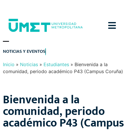
Menú
N
O
T
I
C
I
A
S
Y
E
V
E
N
T
O
S
Inicio
»
Noticias
»
Estudiantes
»
Bienvenida a la
comunidad, periodo académico P43 (Campus Coruña)
Bienvenida a la
comunidad, periodo
académico P43 (Campus