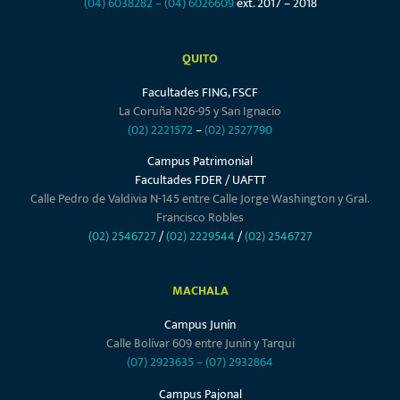
(04) 6038282
–
(04) 6026609
ext. 2017 – 2018
QUITO
Facultades FING, FSCF
La Coruña N26-95 y San Ignacio
(02) 2221572
–
(02) 2527790
Campus Patrimonial
Facultades FDER / UAFTT
Calle Pedro de Valdivia N-145 entre Calle Jorge Washington y Gral.
Francisco Robles
(02) 2546727
/
(02) 2229544
/
(02) 2546727
MACHALA
Campus Junín
Calle Bolívar 609 entre Junín y Tarqui
(07) 2923635
–
(07) 2932864
Campus Pajonal