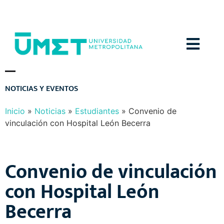
Menú
N
O
T
I
C
I
A
S
Y
E
V
E
N
T
O
S
Inicio
»
Noticias
»
Estudiantes
»
Convenio de
vinculación con Hospital León Becerra
Convenio de vinculación
con Hospital León
Becerra