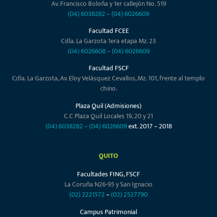
Av. Francisco Boloña y 1er callejón No. 519
(04) 6038282
–
(04) 6026609
Facultad FCEE
Cdla. La Garzota 1era etapa Mz. 23
(04) 6026608
–
(04) 6026609
Facultad FSCF
Cdla. La Garzota, Av. Eloy Velásquez Cevallos, Mz. 101, frente al templo
chino.
Plaza Quil (Admisiones)
C.C Plaza Quil Locales 19, 20 y 21
(04) 6038282
–
(04) 6026609
ext. 2017 – 2018
QUITO
Facultades FING, FSCF
La Coruña N26-95 y San Ignacio
(02) 2221572
–
(02) 2527790
Campus Patrimonial