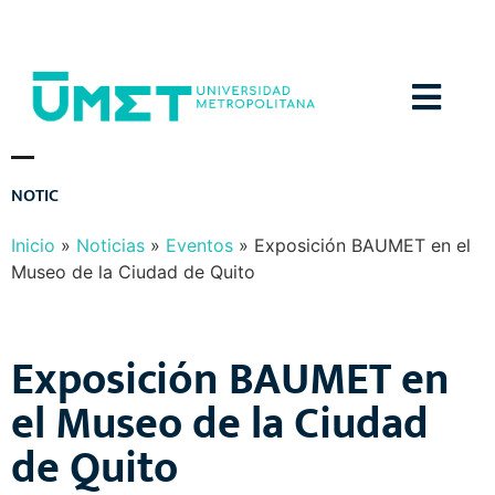
Menú
N
O
T
I
C
I
A
S
Y
E
V
E
N
T
O
S
Inicio
»
Noticias
»
Eventos
»
Exposición BAUMET en el
Museo de la Ciudad de Quito
Exposición BAUMET en
el Museo de la Ciudad
de Quito