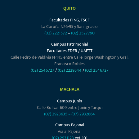
QUITO
Facultades FING, FSCF
La Coruña N26-95 y San Ignacio
(02) 2221572
–
(02) 2527790
Campus Patrimonial
Facultades FDER / UAFTT
Calle Pedro de Valdivia N-145 entre Calle Jorge Washington y Gral.
Francisco Robles
(02) 2546727
/
(02) 2229544
/
(02) 2546727
MACHALA
Campus Junín
Calle Bolívar 609 entre Junín y Tarqui
(07) 2923635
–
(07) 2932864
Campus Pajonal
Vía al Pajonal
(07) 2931123
ext. 101