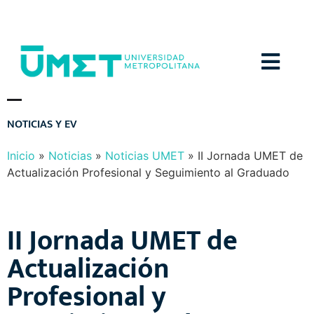
Menú
N
O
T
I
C
I
A
S
Y
E
V
E
N
T
O
S
Inicio
»
Noticias
»
Noticias UMET
»
II Jornada UMET de
Actualización Profesional y Seguimiento al Graduado
II Jornada UMET de
Actualización
Profesional y