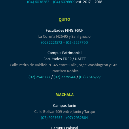
(04) 6038282
–
(04) 6026609
ext. 2017 – 2018
QUITO
Facultades FING, FSCF
La Coruña N26-95 y San Ignacio
(02) 2221572
–
(02) 2527790
Campus Patrimonial
Facultades FDER / UAFTT
Calle Pedro de Valdivia N-145 entre Calle Jorge Washington y Gral.
Francisco Robles
(02) 2546727
/
(02) 2229544
/
(02) 2546727
MACHALA
Campus Junín
Calle Bolívar 609 entre Junín y Tarqui
(07) 2923635
–
(07) 2932864
Campus Pajonal