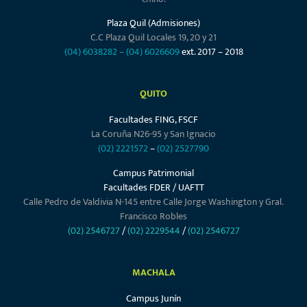
Plaza Quil (Admisiones)
C.C Plaza Quil Locales 19, 20 y 21
(04) 6038282
–
(04) 6026609
ext. 2017 – 2018
QUITO
Facultades FING, FSCF
La Coruña N26-95 y San Ignacio
(02) 2221572
–
(02) 2527790
Campus Patrimonial
Facultades FDER / UAFTT
Calle Pedro de Valdivia N-145 entre Calle Jorge Washington y Gral.
Francisco Robles
(02) 2546727
/
(02) 2229544
/
(02) 2546727
MACHALA
Campus Junín