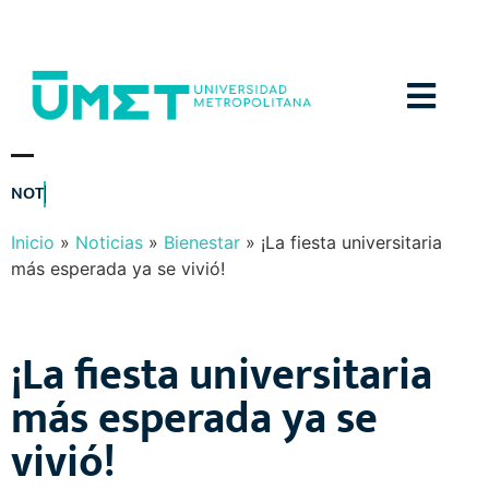
Menú
N
O
T
I
C
I
A
S
Y
E
V
E
N
T
O
S
Inicio
»
Noticias
»
Bienestar
»
¡La fiesta universitaria
más esperada ya se vivió!
¡La fiesta universitaria
más esperada ya se
vivió!