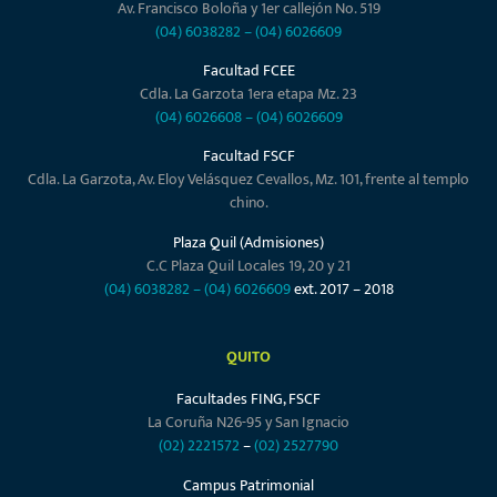
Av. Francisco Boloña y 1er callejón No. 519
(04) 6038282
–
(04) 6026609
Facultad FCEE
Cdla. La Garzota 1era etapa Mz. 23
(04) 6026608
–
(04) 6026609
Facultad FSCF
Cdla. La Garzota, Av. Eloy Velásquez Cevallos, Mz. 101, frente al templo
chino.
Plaza Quil (Admisiones)
C.C Plaza Quil Locales 19, 20 y 21
(04) 6038282
–
(04) 6026609
ext. 2017 – 2018
QUITO
Facultades FING, FSCF
La Coruña N26-95 y San Ignacio
(02) 2221572
–
(02) 2527790
Campus Patrimonial