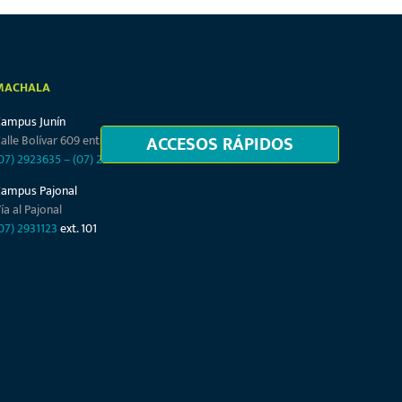
MACHALA
Campus Junín
ACCESOS RÁPIDOS
alle Bolívar 609 entre Junín y Tarqui
07) 2923635
–
(07) 2932864
Campus Pajonal
ía al Pajonal
07) 2931123
ext. 101