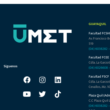
GUAYAQUIL
Facultad FCSH
Av. Francisco B
519
(04) 6038282
Facultad FCEE
Cdla. La Garzot
Síguenos
(04) 6026608
Facultad FSCF
Cdla. La Garzot
Cevallos, Mz. 1
Plaza Quil (Ad
C.C Plaza Quil L
(04) 6038282