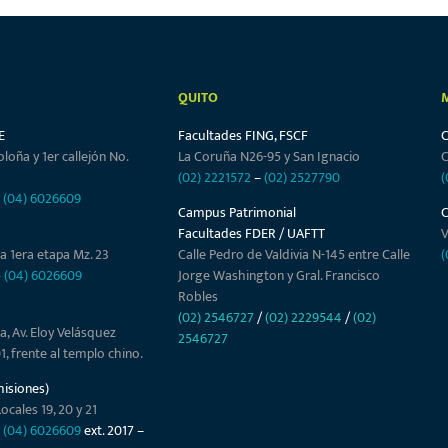
QUITO
E
Facultades FING, FSCF
oloña y 1er callejón No.
La Coruña N26-95 y San Ignacio
C
(02) 2221572
–
(02) 2527790
(
–
(04) 6026609
Campus Patrimonial
Facultades FDER / UAFTT
V
a 1era etapa Mz. 23
Calle Pedro de Valdivia N-145 entre Calle
(
–
(04) 6026609
Jorge Washington y Gral. Francisco
Robles
(02) 2546727
/
(02) 2229544
/
(02)
a, Av. Eloy Velásquez
2546727
01, frente al templo chino.
misiones)
ocales 19, 20 y 21
–
(04) 6026609
ext. 2017 –