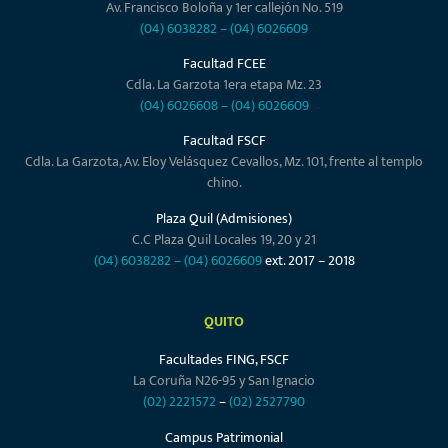
Av. Francisco Boloña y 1er callejón No. 519
(04) 6038282
–
(04) 6026609
Facultad FCEE
Cdla. La Garzota 1era etapa Mz. 23
(04) 6026608
–
(04) 6026609
Facultad FSCF
Cdla. La Garzota, Av. Eloy Velásquez Cevallos, Mz. 101, frente al templo
chino.
Plaza Quil (Admisiones)
C.C Plaza Quil Locales 19, 20 y 21
(04) 6038282
–
(04) 6026609
ext. 2017 – 2018
QUITO
Facultades FING, FSCF
La Coruña N26-95 y San Ignacio
(02) 2221572
–
(02) 2527790
Campus Patrimonial