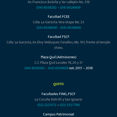
Av. Francisco Boloña y 1er callejón No. 519
(04) 6038282
–
(04) 6026609
Facultad FCEE
Cdla. La Garzota 1era etapa Mz. 23
(04) 6026608
–
(04) 6026609
Facultad FSCF
Cdla. La Garzota, Av. Eloy Velásquez Cevallos, Mz. 101, frente al templo
chino.
Plaza Quil (Admisiones)
C.C Plaza Quil Locales 19, 20 y 21
(04) 6038282
–
(04) 6026609
ext. 2017 – 2018
QUITO
Facultades FING, FSCF
La Coruña N26-95 y San Ignacio
(02) 2221572
–
(02) 2527790
Campus Patrimonial