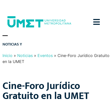
Menú
N
O
T
I
C
I
A
S
Y
E
V
E
N
T
O
S
Inicio
»
Noticias
»
Eventos
»
Cine-Foro Jurídico Gratuito
en la UMET
Cine-Foro Jurídico
Gratuito en la UMET