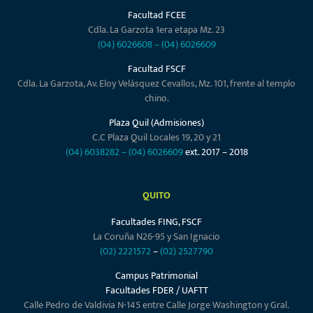
Facultad FCEE
Cdla. La Garzota 1era etapa Mz. 23
(04) 6026608
–
(04) 6026609
Facultad FSCF
Cdla. La Garzota, Av. Eloy Velásquez Cevallos, Mz. 101, frente al templo
chino.
Plaza Quil (Admisiones)
C.C Plaza Quil Locales 19, 20 y 21
(04) 6038282
–
(04) 6026609
ext. 2017 – 2018
QUITO
Facultades FING, FSCF
La Coruña N26-95 y San Ignacio
(02) 2221572
–
(02) 2527790
Campus Patrimonial
Facultades FDER / UAFTT
Calle Pedro de Valdivia N-145 entre Calle Jorge Washington y Gral.